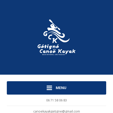
MENU
06 71 58 06 83
canoekayakgetigne@gmail.com