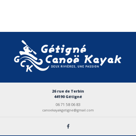
26 rue de Terbin
44190 Gétigné
06 71 58 06 83
canoekayakgetigne@gmail.com