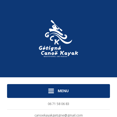
MENU
06 71 58 06 83
canoekayakgetigne@gmail.com